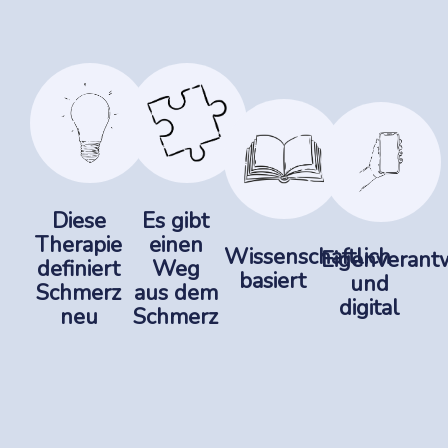
Diese
Es gibt
Therapie
einen
Wissenschaftlich
Eigenverantw
definiert
Weg
basiert
und
Schmerz
aus dem
digital
neu
Schmerz