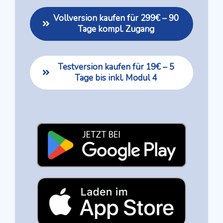
Vollversion kaufen für 299€ – 90
Tage kompl. Zugang
Testversion kaufen für 19€ – 5
Tage bis inkl. Modul 4