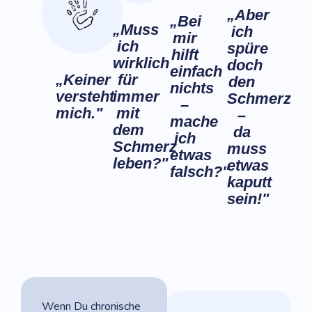
„Aber
„Bei
„Muss
ich
mir
ich
spüre
hilft
wirklich
doch
einfach
„Keiner
für
den
nichts
versteht
immer
Schmerz
–
mich."
mit
–
mache
dem
da
ich
Schmerz
muss
etwas
leben?"
etwas
falsch?"
kaputt
sein!"
Wenn Du chronische